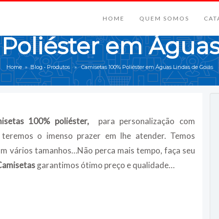
HOME
QUEM SOMOS
CAT
Poliéster em Águas
Home
»
Blog
•
Produtos
» Camisetas 100% Poliéster em Águas Lindas de Goiás
setas 100% poliéster,
para personalização com
 teremos o imenso prazer em lhe atender. Temos
om vários tamanhos…Não perca mais tempo, faça seu
Camisetas
garantimos ótimo preço e qualidade…