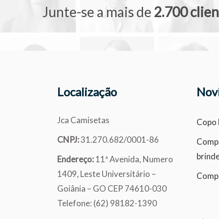
Junte-se a mais de
2.700 clie
Localização
Nov
Jca Camisetas
Copo 
CNPJ:
31.270.682/0001-86
Compr
brind
Endereço:
11ª Avenida, Numero
1409, Leste Universitário –
Compr
Goiânia – GO CEP 74610-030
Telefone: (62) 98182-1390