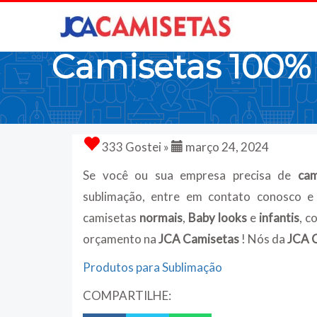
Camisetas 100% 
333 Gostei »
março 24, 2024
Se você ou sua empresa precisa de
cami
sublimação, entre em contato conosco e
camisetas
normais
,
Baby looks
e
infantis
, c
orçamento na
JCA Camisetas
! Nós da
JCA 
Produtos para Sublimação
COMPARTILHE: