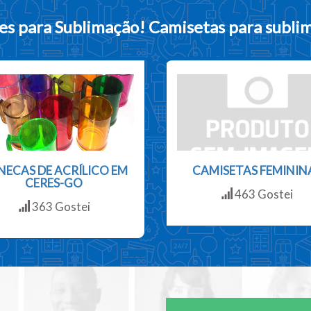
es para Sublimação!
Camisetas para subli
NECAS DE ACRÍLICO EM
CAMISETAS FEMININ
CERES-GO
463 Gostei
363 Gostei