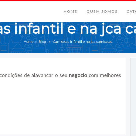
HOME
QUEM SOMOS
CAT
 infantil e na jca 
Home
»
Blog
» Camisetas infantil e na jca camisetas.
 condições de alavancar o seu
negocio
com melhores