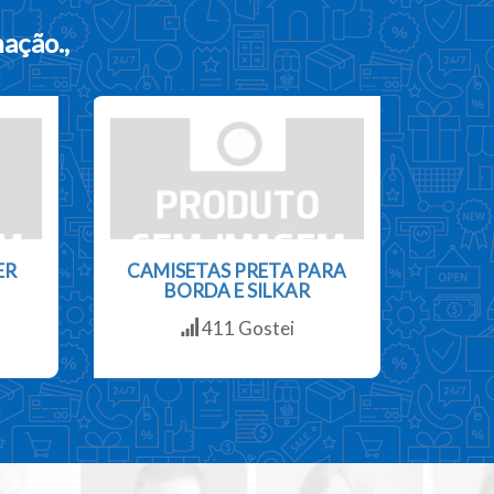
mação.
,
ER
CAMISETAS PRETA PARA
BORDA E SILKAR
411 Gostei