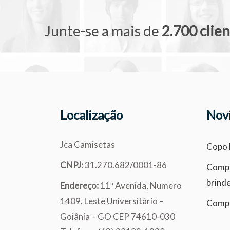
Junte-se a mais de
2.700 clie
Localização
Nov
Jca Camisetas
Copo 
CNPJ:
31.270.682/0001-86
Compr
brind
Endereço:
11ª Avenida, Numero
1409, Leste Universitário –
Compr
Goiânia – GO CEP 74610-030