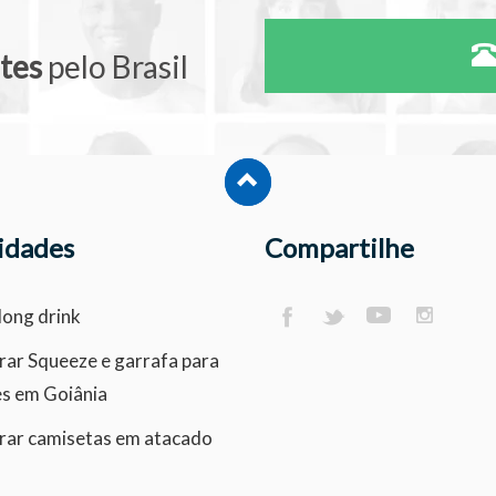
ntes
pelo Brasil
idades
Compartilhe
long drink
ar Squeeze e garrafa para
es em Goiânia
ar camisetas em atacado