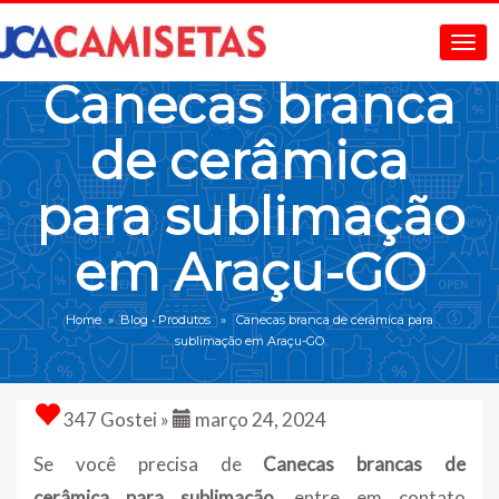
Canecas branca
de cerâmica
para sublimação
em Araçu-GO
Home
»
Blog
•
Produtos
» Canecas branca de cerâmica para
sublimação em Araçu-GO
347 Gostei »
março 24, 2024
Se você precisa de
Canecas brancas de
cerâmica
para sublimação
, entre em contato