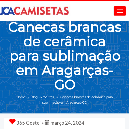
Canecas brancas
de cerâmica
para sublimação
em Aragarças-
GO
Home
»
Blog
•
Produtos
» Canecas brancas de cerâmica para
sublimação em Aragarças-GO
365 Gostei »
março 24, 2024